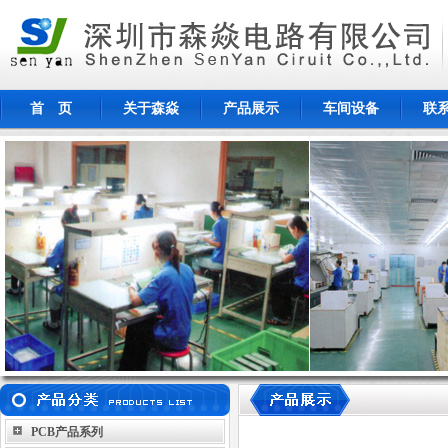
首 页
关于森焱
产品展示
车间设备
联
PCB产品系列
生益科技
Totech