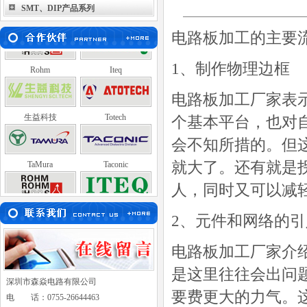
SMT、DIP产品系列
TaMura
Taconic
电路板加工的主要
Rohm
Iteq
1、制作物理边框
电路板加工厂家表
生益科技
Totech
个基本平台，也对
会不知所措的。但
TaMura
Taconic
就大了。还有就是
人，同时又可以减
Rohm
Iteq
2、元件和网络的引
电路板加工厂家介
是这里往往会出问
深圳市森焱电路有限公司
要费更大的力气。
电 话：0755-26644463