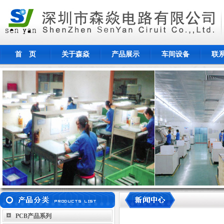
首 页
关于森焱
产品展示
车间设备
联
生益科技
Totech
PCB产品系列